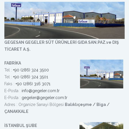
GEGESAN GEGELER SÜT ÜRÜNLERİ GIDA SAN.PAZ.ve DIŞ
TİCARET A.Ş.
FABRİKA
Tel :
+90 (286) 324 3500
Tel :
+90 (286) 324 3501
Faks :
+90 (286) 316 3071
E-Posta :
info@gegeler.com.tr
E-Posta :
gegeler@gegeler.com.tr
Adres : Organize Sanayi Bölgesi
Balıklıçeşme / Biga /
ÇANAKKALE
İSTANBUL ŞUBE