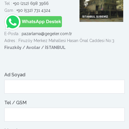
Tel :
+90 (212) 698 3966
Gsm :
+90 (532) 731 4324
E-Posta :
pazarlama@gegeler.com.tr
Adres : Firuzöy Merkez Mahallesi Hasan Önal Caddesi No:3
Firuzköy / Avcılar / İSTANBUL
Ad Soyad
Tel / GSM